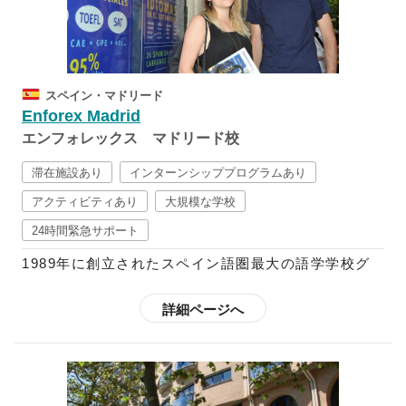
解、筆記、リスニング、会話がカリキュラムに含まれ
ています。また、コミュニケーションを円滑にするべ
く、その国の文化を学ぶよう推奨しており、映画、文
学、テレビ、新聞、音楽、ダンス等などから学ぶ週5
スペイン・マドリード
回の文化レッスンが含まれたコースも設けています。
Enforex Madrid
さらに、スペイン語+αのコースも多数用意されてい
エンフォレックス マドリード校
るので、フラメンコや料理など学ぶことも可能です。
スペイン語中級以上向けには、ビジネス分野でのスペ
滞在施設あり
インターンシッププログラムあり
イン語を学べるコースや、インターンシップ・ボラン
アクティビティあり
大規模な学校
ティアに参加できるプログラムなども用意されている
24時間緊急サポート
ので、初心者～上級者までしっかりと学ぶことができ
ます。
1989年に創立されたスペイン語圏最大の語学学校グ
ループで、現在はスペイン国内に12校、中南米10ヶ
欧米のほとんどの語学学校はクリスマスやイースター
国に21校の校舎を展開しており、毎年世界52ヶ国か
詳細ページへ
の時期は休校していますが、エンフォレックスでは祝
ら3万5千人以上もの学生を受け入れています。
祭日以外は開講しているので、スペインの多彩なお祭
りやイベントの開催期間中に特別アクティビティへ参
スペイン語で快適なコミュニケーションを図り、スペ
加することも可能です。さらに、都市によって魅力が
イン語で自身の考えを他人に理解してもらえることを