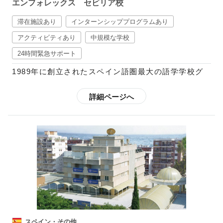
エンフォレックス セビリア校
滞在施設あり
インターンシッププログラムあり
アクティビティあり
中規模な学校
24時間緊急サポート
1989年に創立されたスペイン語圏最大の語学学校グ
ループで、現在はスペイン国内に12校、中南米10ヶ
国に21校の校舎を展開しており、毎年世界52ヶ国か
詳細ページへ
ら3万5千人以上もの学生を受け入れています。
スペイン語で快適なコミュニケーションを図り、スペ
イン語で自身の考えを他人に理解してもらえることを
ゴールとしているエンフォレックスの教育プログラム
では、スパ隠語習得に不可欠な要素である文法や読
解、筆記、リスニング、会話がカリキュラムに含まれ
ています。また、コミュニケーションを円滑にするべ
く、その国の文化を学ぶよう推奨しており、映画、文
学、テレビ、新聞、音楽、ダンス等などから学ぶ週5
スペイン・その他