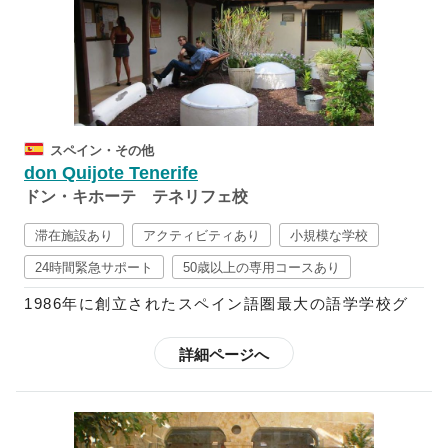
能をバランス良く学ぶのと同時に、スペイン語の知識
加することも可能です。さらに、都市によって魅力が
を深められるようカリキュラムが組まれており、クラ
それぞれ異なるスペインを満喫されたい方は、「転校
スも3人～8人の少人数制となっているので、落ち着い
制度」を利用することも可能です。
た雰囲気の中で学ぶことができます。
また、「文法を勉強し暗記をすることがけが言語を学
スペイン・その他
ぶことではない」と考えるドンキホーテでは、各校舎
don Quijote Tenerife
ごとにその土地ならではの豊富なアクティビティを用
ドン・キホーテ テネリフェ校
意しています。週末には近隣都市への遠足にも参加す
ることが可能なので、スペイン語の勉強だけではなく
滞在施設あり
アクティビティあり
小規模な学校
文化を十分に体感することもできます。さらに、都市
24時間緊急サポート
50歳以上の専用コースあり
によって魅力がそれぞれ異なるスペインを満喫された
1986年に創立されたスペイン語圏最大の語学学校グ
い方は、「転校制度」を利用することも可能です。
ループで、現在はスペイン国内に10校、中南米11ヶ
国に20校の校舎を展開しており、毎年世界85ヶ国か
詳細ページへ
ら2万5千人以上もの学生を受け入れています。
スペイン語を「学問」として捉えているドンキホーテ
では、「読む」「書く」「話す」「聞く」の基本4技