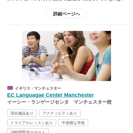
めのJob Club（履歴書の書き方や面接練習など）や、
Centerは、最先端の教育設備を整えた人気の高い学校
英作文のコツを学ぶライティングクラス、地域のボラ
です。現在は、世界5ヶ国18都市に語学学校を構えて
詳細ページへ
ンティアに参加するアクティビティなど、バラエティ
おり、25年以上に渡り、年間140以上の国から40,000
ー豊かなアクティビティがほぼ毎日用意されていま
人以上の学生に英語教育を行っているため、授業を教
す。
える教師陣も全員英語教育の資格保持者で、各教師の
指導を定期的にチェックするほど、教師の育成にも力
を入れています。
授業のカリキュラムは言語学や教育心理学、教育テク
ノロジーを土台として綿密に組み立てられており、さ
らに、コミュニカティブ・メソッドと呼ばれる実践的
なコミュニケーション能力の育成を導入しているた
イギリス・マンチェスター
め、やみくもにお喋りをするだけの会話の授業でもな
EC Languagae Center Manchester
ければ、文法、読解、会話、リスニングと時間を区切
イーシー・ランゲージセンタ マンチェスター校
って勉強するスタイルではなく、新聞やテレビで取り
上げられたトピックを用いて単語や表現を学び、その
滞在施設あり
アクティビティあり
後実際にロールプレーをするなど、インプットとアウ
トライアルレッスンあり
中規模な学校
トプットを繰り返して英語を学ぶスタイルになりま
24時間緊急サポート