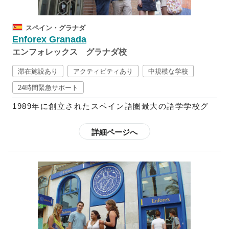
く、その国の文化を学ぶよう推奨しており、映画、文
学、テレビ、新聞、音楽、ダンス等などから学ぶ週5
スペイン・グラナダ
回の文化レッスンが含まれたコースも設けています。
Enforex Granada
さらに、スペイン語+αのコースも多数用意されてい
エンフォレックス グラナダ校
るので、フラメンコや料理など学ぶことも可能です。
スペイン語中級以上向けには、ビジネス分野でのスペ
滞在施設あり
アクティビティあり
中規模な学校
イン語を学べるコースや、インターンシップ・ボラン
24時間緊急サポート
ティアに参加できるプログラムなども用意されている
1989年に創立されたスペイン語圏最大の語学学校グ
ので、初心者～上級者までしっかりと学ぶことができ
ループで、現在はスペイン国内に12校、中南米10ヶ
ます。
国に21校の校舎を展開しており、毎年世界52ヶ国か
詳細ページへ
ら3万5千人以上もの学生を受け入れています。
欧米のほとんどの語学学校はクリスマスやイースター
の時期は休校していますが、エンフォレックスでは祝
スペイン語で快適なコミュニケーションを図り、スペ
祭日以外は開講しているので、スペインの多彩なお祭
イン語で自身の考えを他人に理解してもらえることを
りやイベントの開催期間中に特別アクティビティへ参
ゴールとしているエンフォレックスの教育プログラム
加することも可能です。さらに、都市によって魅力が
では、スパ隠語習得に不可欠な要素である文法や読
それぞれ異なるスペインを満喫されたい方は、「転校
解、筆記、リスニング、会話がカリキュラムに含まれ
制度」を利用することも可能です。
ています。また、コミュニケーションを円滑にするべ