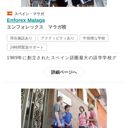
く、その国の文化を学ぶよう推奨しており、映画、文
学、テレビ、新聞、音楽、ダンス等などから学ぶ週5
スペイン・マラガ
回の文化レッスンが含まれたコースも設けています。
Enforex Malaga
さらに、スペイン語+αのコースも多数用意されてい
エンフォレックス マラガ校
るので、フラメンコや料理など学ぶことも可能です。
スペイン語中級以上向けには、ビジネス分野でのスペ
滞在施設あり
アクティビティあり
中規模な学校
イン語を学べるコースや、インターンシップ・ボラン
24時間緊急サポート
ティアに参加できるプログラムなども用意されている
1989年に創立されたスペイン語圏最大の語学学校グ
ので、初心者～上級者までしっかりと学ぶことができ
ループで、現在はスペイン国内に12校、中南米10ヶ
ます。
国に21校の校舎を展開しており、毎年世界52ヶ国か
詳細ページへ
ら3万5千人以上もの学生を受け入れています。
欧米のほとんどの語学学校はクリスマスやイースター
の時期は休校していますが、エンフォレックスでは祝
スペイン語で快適なコミュニケーションを図り、スペ
祭日以外は開講しているので、スペインの多彩なお祭
イン語で自身の考えを他人に理解してもらえることを
りやイベントの開催期間中に特別アクティビティへ参
ゴールとしているエンフォレックスの教育プログラム
加することも可能です。さらに、都市によって魅力が
では、スパ隠語習得に不可欠な要素である文法や読
それぞれ異なるスペインを満喫されたい方は、「転校
解、筆記、リスニング、会話がカリキュラムに含まれ
制度」を利用することも可能です。
ています。また、コミュニケーションを円滑にするべ