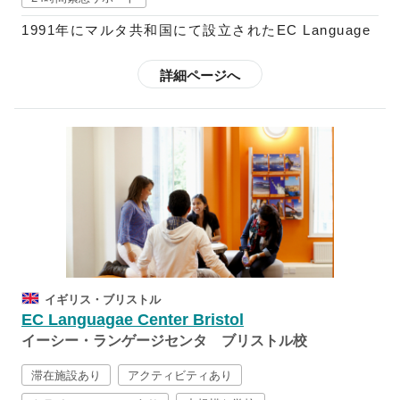
す。
1991年にマルタ共和国にて設立されたEC Language
また、施設が充実した各学校は、都市の中心など便利
Centerは、最先端の教育設備を整えた人気の高い学校
な場所に位置しているので、学習と課外活動を充実さ
です。現在は、世界5ヶ国18都市に語学学校を構えて
詳細ページへ
せるための環境が用意されています。さらに、生徒の
おり、25年以上に渡り、年間140以上の国から40,000
ライフスタイルの希望に応えられるよう、宿泊施設も
人以上の学生に英語教育を行っているため、授業を教
複数タイプ揃えています。
える教師陣も全員英語教育の資格保持者で、各教師の
指導を定期的にチェックするほど、教師の育成にも力
を入れています。
授業のカリキュラムは言語学や教育心理学、教育テク
ノロジーを土台として綿密に組み立てられており、さ
らに、コミュニカティブ・メソッドと呼ばれる実践的
なコミュニケーション能力の育成を導入しているた
イギリス・ブリストル
め、やみくもにお喋りをするだけの会話の授業でもな
EC Languagae Center Bristol
ければ、文法、読解、会話、リスニングと時間を区切
イーシー・ランゲージセンタ ブリストル校
って勉強するスタイルではなく、新聞やテレビで取り
上げられたトピックを用いて単語や表現を学び、その
滞在施設あり
アクティビティあり
後実際にロールプレーをするなど、インプットとアウ