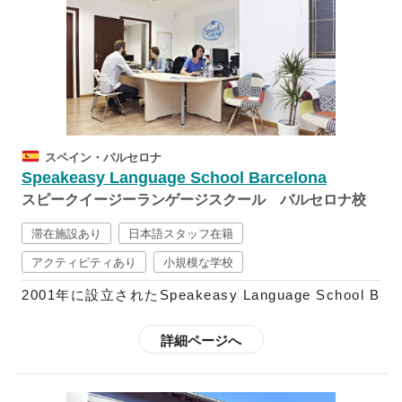
では、「読む」「書く」「話す」「聞く」の基本4技
能をバランス良く学ぶのと同時に、スペイン語の知識
を深められるようカリキュラムが組まれており、クラ
スも3人～8人の少人数制となっているので、落ち着い
た雰囲気の中で学ぶことができます。
また、「文法を勉強し暗記をすることがけが言語を学
スペイン・バルセロナ
ぶことではない」と考えるドンキホーテでは、各校舎
Speakeasy Language School Barcelona
ごとにその土地ならではの豊富なアクティビティを用
スピークイージーランゲージスクール バルセロナ校
意しています。週末には近隣都市への遠足にも参加す
ることが可能なので、スペイン語の勉強だけではなく
滞在施設あり
日本語スタッフ在籍
文化を十分に体感することもできます。さらに、都市
アクティビティあり
小規模な学校
によって魅力がそれぞれ異なるスペインを満喫された
2001年に設立されたSpeakeasy Language School B
い方は、「転校制度」を利用することも可能です。
arcelonaは、バルセロナの中心地・ランブラス通り付
近に位置し、学校の隣にはバルセロナ大学があるの
詳細ページへ
で、学校周辺は学生で賑わうエリアとなっています。