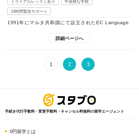
トライアルレッスンあり
中規模な学校
トプットを繰り返して英語を学ぶスタイルになりま
24時間緊急サポート
す。
1991年にマルタ共和国にて設立されたEC Language
また、施設が充実した各学校は、都市の中心など便利
Centerは、最先端の教育設備を整えた人気の高い学校
な場所に位置しているので、学習と課外活動を充実さ
です。現在は、世界5ヶ国18都市に語学学校を構えて
詳細ページへ
せるための環境が用意されています。さらに、生徒の
おり、25年以上に渡り、年間140以上の国から40,000
ライフスタイルの希望に応えられるよう、宿泊施設も
人以上の学生に英語教育を行っているため、授業を教
複数タイプ揃えています。
える教師陣も全員英語教育の資格保持者で、各教師の
1
2
3
指導を定期的にチェックするほど、教師の育成にも力
を入れています。
授業のカリキュラムは言語学や教育心理学、教育テク
海外留学
ノロジーを土台として綿密に組み立てられており、さ
らに、コミュニカティブ・メソッドと呼ばれる実践的
手続き代行手数料・変更手数料・キャンセル料無料の留学エージェント
なコミュニケーション能力の育成を導入しているた
め、やみくもにお喋りをするだけの会話の授業でもな
ければ、文法、読解、会話、リスニングと時間を区切
0円留学とは
って勉強するスタイルではなく、新聞やテレビで取り