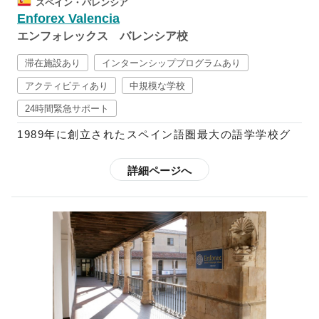
スペイン・バレンシア
回の文化レッスンが含まれたコースも設けています。
Enforex Valencia
さらに、スペイン語+αのコースも多数用意されてい
エンフォレックス バレンシア校
るので、フラメンコや料理など学ぶことも可能です。
スペイン語中級以上向けには、ビジネス分野でのスペ
滞在施設あり
インターンシッププログラムあり
イン語を学べるコースや、インターンシップ・ボラン
アクティビティあり
中規模な学校
ティアに参加できるプログラムなども用意されている
24時間緊急サポート
ので、初心者～上級者までしっかりと学ぶことができ
ます。
1989年に創立されたスペイン語圏最大の語学学校グ
ループで、現在はスペイン国内に12校、中南米10ヶ
欧米のほとんどの語学学校はクリスマスやイースター
国に21校の校舎を展開しており、毎年世界52ヶ国か
詳細ページへ
の時期は休校していますが、エンフォレックスでは祝
ら3万5千人以上もの学生を受け入れています。
祭日以外は開講しているので、スペインの多彩なお祭
りやイベントの開催期間中に特別アクティビティへ参
スペイン語で快適なコミュニケーションを図り、スペ
加することも可能です。さらに、都市によって魅力が
イン語で自身の考えを他人に理解してもらえることを
それぞれ異なるスペインを満喫されたい方は、「転校
ゴールとしているエンフォレックスの教育プログラム
制度」を利用することも可能です。
では、スパ隠語習得に不可欠な要素である文法や読
解、筆記、リスニング、会話がカリキュラムに含まれ
ています。また、コミュニケーションを円滑にするべ