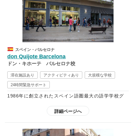
では、「読む」「書く」「話す」「聞く」の基本4技
能をバランス良く学ぶのと同時に、スペイン語の知識
を深められるようカリキュラムが組まれており、クラ
スも3人～8人の少人数制となっているので、落ち着い
た雰囲気の中で学ぶことができます。
また、「文法を勉強し暗記をすることがけが言語を学
スペイン・バルセロナ
ぶことではない」と考えるドンキホーテでは、各校舎
don Quijote Barcelona
ごとにその土地ならではの豊富なアクティビティを用
ドン・キホーテ バルセロナ校
意しています。週末には近隣都市への遠足にも参加す
ることが可能なので、スペイン語の勉強だけではなく
滞在施設あり
アクティビティあり
大規模な学校
文化を十分に体感することもできます。さらに、都市
24時間緊急サポート
によって魅力がそれぞれ異なるスペインを満喫された
1986年に創立されたスペイン語圏最大の語学学校グ
い方は、「転校制度」を利用することも可能です。
ループで、現在はスペイン国内に10校、中南米11ヶ
国に20校の校舎を展開しており、毎年世界85ヶ国か
詳細ページへ
ら2万5千人以上もの学生を受け入れています。
スペイン語を「学問」として捉えているドンキホーテ