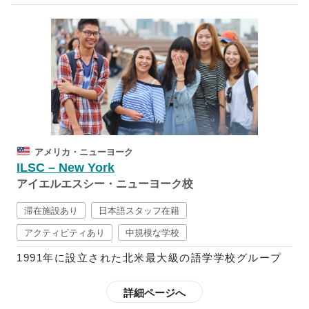
現地に住むドイツ人向けにも授業が行われています。
「楽しみながら学ぶことが最も効果的な学習」と考え
ているGoAcademy! Sprachcaffe Duesseldorfの授
業では、経験豊富な教師陣がテキストや様々な資料を
応用して、学生たちが楽しみながら授業を受けられる
ように工夫されています。また、留学生向けのコース
には、一般的なドイツ語コースを始め、ドイツ語資格
試験対策のコースや看護師・医師向けの医療専門用語
アメリカ・ニューヨーク
コースなど幅広いコースを提供しているので、自身の
ILSC – New York
レベルやニーズに合わせることも可能です。
アイエルエスシー・ニューヨーク校
学生と教師・スタッフとの距離が近いアットホームな
滞在施設あり
日本語スタッフ在籍
雰囲気の学校で、日本語が話せるスタッフも常駐して
アクティビティあり
中規模な学校
いるので、滞在中に何か困ったことがあった際には日
1991年に設立された北米最大級の語学学校グループ
本語で相談することも可能です。
で、現在は世界4か国9キャンパスを展開しています。
学生それぞれのニーズや興味のある分野で語学スキル
詳細ページへ
を伸ばし、異なる価値観や習慣、文化、感受性への理