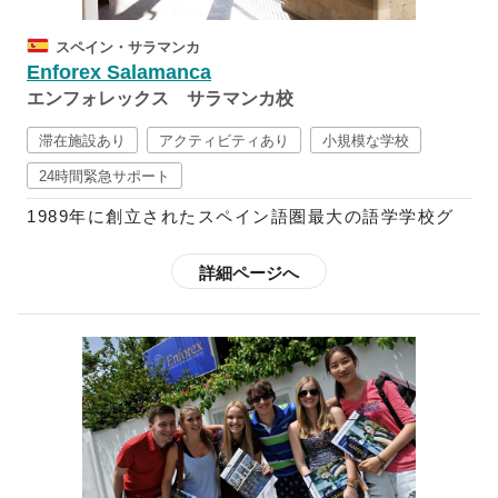
く、その国の文化を学ぶよう推奨しており、映画、文
学、テレビ、新聞、音楽、ダンス等などから学ぶ週5
スペイン・サラマンカ
回の文化レッスンが含まれたコースも設けています。
Enforex Salamanca
さらに、スペイン語+αのコースも多数用意されてい
エンフォレックス サラマンカ校
るので、フラメンコや料理など学ぶことも可能です。
スペイン語中級以上向けには、ビジネス分野でのスペ
滞在施設あり
アクティビティあり
小規模な学校
イン語を学べるコースや、インターンシップ・ボラン
24時間緊急サポート
ティアに参加できるプログラムなども用意されている
1989年に創立されたスペイン語圏最大の語学学校グ
ので、初心者～上級者までしっかりと学ぶことができ
ループで、現在はスペイン国内に12校、中南米10ヶ
ます。
国に21校の校舎を展開しており、毎年世界52ヶ国か
詳細ページへ
ら3万5千人以上もの学生を受け入れています。
欧米のほとんどの語学学校はクリスマスやイースター
の時期は休校していますが、エンフォレックスでは祝
スペイン語で快適なコミュニケーションを図り、スペ
祭日以外は開講しているので、スペインの多彩なお祭
イン語で自身の考えを他人に理解してもらえることを
りやイベントの開催期間中に特別アクティビティへ参
ゴールとしているエンフォレックスの教育プログラム
加することも可能です。さらに、都市によって魅力が
では、スパ隠語習得に不可欠な要素である文法や読
それぞれ異なるスペインを満喫されたい方は、「転校
解、筆記、リスニング、会話がカリキュラムに含まれ
制度」を利用することも可能です。
ています。また、コミュニケーションを円滑にするべ