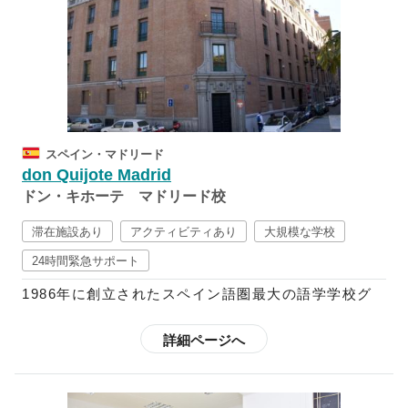
では、「読む」「書く」「話す」「聞く」の基本4技
能をバランス良く学ぶのと同時に、スペイン語の知識
を深められるようカリキュラムが組まれており、クラ
スも3人～8人の少人数制となっているので、落ち着い
た雰囲気の中で学ぶことができます。
また、「文法を勉強し暗記をすることがけが言語を学
スペイン・マドリード
ぶことではない」と考えるドンキホーテでは、各校舎
don Quijote Madrid
ごとにその土地ならではの豊富なアクティビティを用
ドン・キホーテ マドリード校
意しています。週末には近隣都市への遠足にも参加す
ることが可能なので、スペイン語の勉強だけではなく
滞在施設あり
アクティビティあり
大規模な学校
文化を十分に体感することもできます。さらに、都市
24時間緊急サポート
によって魅力がそれぞれ異なるスペインを満喫された
1986年に創立されたスペイン語圏最大の語学学校グ
い方は、「転校制度」を利用することも可能です。
ループで、現在はスペイン国内に10校、中南米11ヶ
国に20校の校舎を展開しており、毎年世界85ヶ国か
詳細ページへ
ら2万5千人以上もの学生を受け入れています。
スペイン語を「学問」として捉えているドンキホーテ