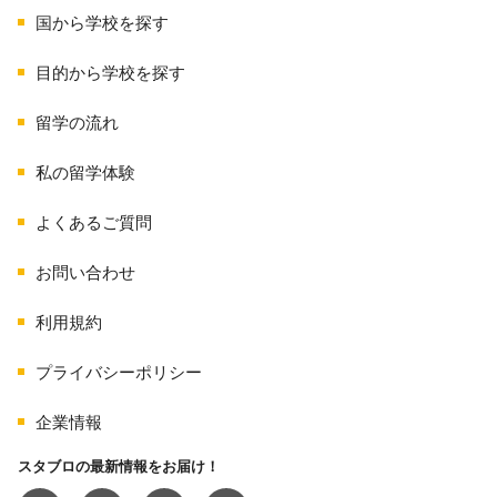
上げられたトピックを用いて単語や表現を学び、その
国から学校を探す
後実際にロールプレーをするなど、インプットとアウ
トプットを繰り返して英語を学ぶスタイルになりま
目的から学校を探す
す。
留学の流れ
また、施設が充実した各学校は、都市の中心など便利
な場所に位置しているので、学習と課外活動を充実さ
私の留学体験
せるための環境が用意されています。さらに、生徒の
ライフスタイルの希望に応えられるよう、宿泊施設も
よくあるご質問
複数タイプ揃えています。
お問い合わせ
利用規約
プライバシーポリシー
企業情報
スタブロの最新情報をお届け！