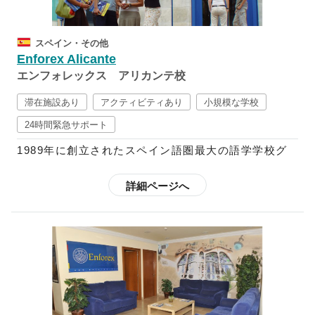
く、その国の文化を学ぶよう推奨しており、映画、文
学、テレビ、新聞、音楽、ダンス等などから学ぶ週5
スペイン・その他
回の文化レッスンが含まれたコースも設けています。
Enforex Alicante
さらに、スペイン語+αのコースも多数用意されてい
エンフォレックス アリカンテ校
るので、フラメンコや料理など学ぶことも可能です。
スペイン語中級以上向けには、ビジネス分野でのスペ
滞在施設あり
アクティビティあり
小規模な学校
イン語を学べるコースや、インターンシップ・ボラン
24時間緊急サポート
ティアに参加できるプログラムなども用意されている
1989年に創立されたスペイン語圏最大の語学学校グ
ので、初心者～上級者までしっかりと学ぶことができ
ループで、現在はスペイン国内に12校、中南米10ヶ
ます。
国に21校の校舎を展開しており、毎年世界52ヶ国か
詳細ページへ
ら3万5千人以上もの学生を受け入れています。
欧米のほとんどの語学学校はクリスマスやイースター
の時期は休校していますが、エンフォレックスでは祝
スペイン語で快適なコミュニケーションを図り、スペ
祭日以外は開講しているので、スペインの多彩なお祭
イン語で自身の考えを他人に理解してもらえることを
りやイベントの開催期間中に特別アクティビティへ参
ゴールとしているエンフォレックスの教育プログラム
加することも可能です。さらに、都市によって魅力が
では、スパ隠語習得に不可欠な要素である文法や読
それぞれ異なるスペインを満喫されたい方は、「転校
解、筆記、リスニング、会話がカリキュラムに含まれ
制度」を利用することも可能です。