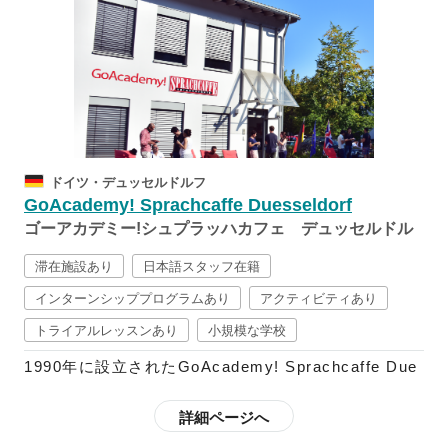
授業料はスペインにある語学学校の中でもリーズナブ
ルですが、質の高さはスペインでも有名な認定機関に
高く評価されています。一般スペイン語コースだけで
なく、会話コースやDELE試験対策コース、大学進学
準備コースなどの様々なコースを提供しているので、
初心者から上級者まで幅広いニーズに対応することが
可能で、授業では、スペイン語を最も効果的に習得す
るため、Casa Programという独自の教授法を用い
ドイツ・デュッセルドルフ
て、基礎からしっかりとスペイン語を学んでいきま
GoAcademy! Sprachcaffe Duesseldorf
す。
ゴーアカデミー!シュプラッハカフェ デュッセルドル
フ校
週に3回ほど行われるアクティビティでは、バルセロ
滞在施設あり
日本語スタッフ在籍
ナ市内の文化的行事や市内観光はもちろん、ヨガクラ
インターンシッププログラムあり
アクティビティあり
スやマーケットへ行ったりなど、学生たちが学校外で
トライアルレッスンあり
小規模な学校
もスペイン語を話す機会を設けられるように企画され
ており、さらに、日本人のスタッフも常駐しているの
1990年に設立されたGoAcademy! Sprachcaffe Due
で、バルセロナでの生活で分からないことや困ったこ
sseldorfは、日本企業も多く進出しているデュッセル
とがあった時に日本語で相談することも可能です。
ドルフ市の中心部に位置しており、学校では、留学生
詳細ページへ
向けのドイツ語の授業の他に、英語やフランス語など