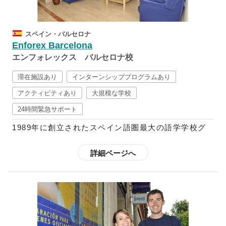
ています。また、コミュニケーションを円滑にするべ
く、その国の文化を学ぶよう推奨しており、映画、文
学、テレビ、新聞、音楽、ダンス等などから学ぶ週5
スペイン・バルセロナ
回の文化レッスンが含まれたコースも設けています。
Enforex Barcelona
さらに、スペイン語+αのコースも多数用意されてい
エンフォレックス バルセロナ校
るので、フラメンコや料理など学ぶことも可能です。
スペイン語中級以上向けには、ビジネス分野でのスペ
滞在施設あり
インターンシッププログラムあり
イン語を学べるコースや、インターンシップ・ボラン
アクティビティあり
大規模な学校
ティアに参加できるプログラムなども用意されている
24時間緊急サポート
ので、初心者～上級者までしっかりと学ぶことができ
ます。
1989年に創立されたスペイン語圏最大の語学学校グ
ループで、現在はスペイン国内に12校、中南米10ヶ
欧米のほとんどの語学学校はクリスマスやイースター
国に21校の校舎を展開しており、毎年世界52ヶ国か
詳細ページへ
の時期は休校していますが、エンフォレックスでは祝
ら3万5千人以上もの学生を受け入れています。
祭日以外は開講しているので、スペインの多彩なお祭
りやイベントの開催期間中に特別アクティビティへ参
スペイン語で快適なコミュニケーションを図り、スペ
加することも可能です。さらに、都市によって魅力が
イン語で自身の考えを他人に理解してもらえることを
それぞれ異なるスペインを満喫されたい方は、「転校
ゴールとしているエンフォレックスの教育プログラム
制度」を利用することも可能です。
では、スパ隠語習得に不可欠な要素である文法や読