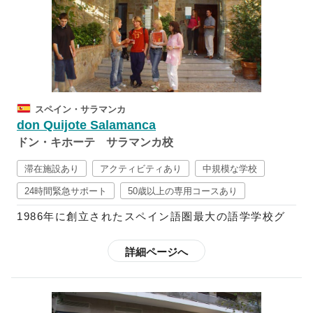
能をバランス良く学ぶのと同時に、スペイン語の知識
を深められるようカリキュラムが組まれており、クラ
スも3人～8人の少人数制となっているので、落ち着い
た雰囲気の中で学ぶことができます。
また、「文法を勉強し暗記をすることがけが言語を学
スペイン・サラマンカ
ぶことではない」と考えるドンキホーテでは、各校舎
don Quijote Salamanca
ごとにその土地ならではの豊富なアクティビティを用
ドン・キホーテ サラマンカ校
意しています。週末には近隣都市への遠足にも参加す
ることが可能なので、スペイン語の勉強だけではなく
滞在施設あり
アクティビティあり
中規模な学校
文化を十分に体感することもできます。さらに、都市
24時間緊急サポート
50歳以上の専用コースあり
によって魅力がそれぞれ異なるスペインを満喫された
1986年に創立されたスペイン語圏最大の語学学校グ
い方は、「転校制度」を利用することも可能です。
ループで、現在はスペイン国内に10校、中南米11ヶ
国に20校の校舎を展開しており、毎年世界85ヶ国か
詳細ページへ
ら2万5千人以上もの学生を受け入れています。
スペイン語を「学問」として捉えているドンキホーテ