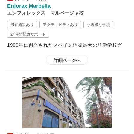
回の文化レッスンが含まれたコースも設けています。
Enforex Marbella
さらに、スペイン語+αのコースも多数用意されてい
エンフォレックス マルベージャ校
るので、フラメンコや料理など学ぶことも可能です。
スペイン語中級以上向けには、ビジネス分野でのスペ
滞在施設あり
アクティビティあり
小規模な学校
イン語を学べるコースや、インターンシップ・ボラン
24時間緊急サポート
ティアに参加できるプログラムなども用意されている
1989年に創立されたスペイン語圏最大の語学学校グ
ので、初心者～上級者までしっかりと学ぶことができ
ループで、現在はスペイン国内に12校、中南米10ヶ
ます。
国に21校の校舎を展開しており、毎年世界52ヶ国か
詳細ページへ
ら3万5千人以上もの学生を受け入れています。
欧米のほとんどの語学学校はクリスマスやイースター
の時期は休校していますが、エンフォレックスでは祝
スペイン語で快適なコミュニケーションを図り、スペ
祭日以外は開講しているので、スペインの多彩なお祭
イン語で自身の考えを他人に理解してもらえることを
りやイベントの開催期間中に特別アクティビティへ参
ゴールとしているエンフォレックスの教育プログラム
加することも可能です。さらに、都市によって魅力が
では、スパ隠語習得に不可欠な要素である文法や読
それぞれ異なるスペインを満喫されたい方は、「転校
解、筆記、リスニング、会話がカリキュラムに含まれ
制度」を利用することも可能です。
ています。また、コミュニケーションを円滑にするべ
く、その国の文化を学ぶよう推奨しており、映画、文
学、テレビ、新聞、音楽、ダンス等などから学ぶ週5