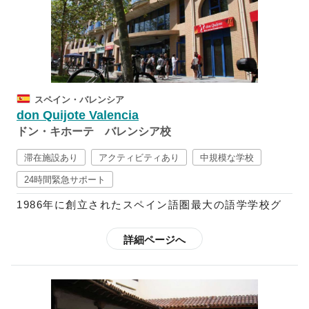
それぞれ異なるスペインを満喫されたい方は、「転校
ゴールとしているエンフォレックスの教育プログラム
制度」を利用することも可能です。
では、スペイン語習得に不可欠な要素である文法や読
解、筆記、リスニング、会話がカリキュラムに含まれ
ています。また、コミュニケーションを円滑にするべ
く、その国の文化を学ぶよう推奨しており、映画、文
学、テレビ、新聞、音楽、ダンス等などから学ぶ週5
スペイン・バレンシア
回の文化レッスンが含まれたコースも設けています。
don Quijote Valencia
さらに、スペイン語+αのコースも多数用意されてい
ドン・キホーテ バレンシア校
るので、フラメンコや料理など学ぶことも可能です。
スペイン語中級以上向けには、ビジネス分野でのスペ
滞在施設あり
アクティビティあり
中規模な学校
イン語を学べるコースや、インターンシップ・ボラン
24時間緊急サポート
ティアに参加できるプログラムなども用意されている
1986年に創立されたスペイン語圏最大の語学学校グ
ので、初心者～上級者までしっかりと学ぶことができ
ループで、現在はスペイン国内に10校、中南米11ヶ
ます。
国に20校の校舎を展開しており、毎年世界85ヶ国か
詳細ページへ
ら2万5千人以上もの学生を受け入れています。
欧米のほとんどの語学学校はクリスマスやイースター
の時期は休校していますが、エンフォレックスでは祝
スペイン語を「学問」として捉えているドンキホーテ
祭日以外は開講しているので、スペインの多彩なお祭
では、「読む」「書く」「話す」「聞く」の基本4技
りやイベントの開催期間中に特別アクティビティへ参