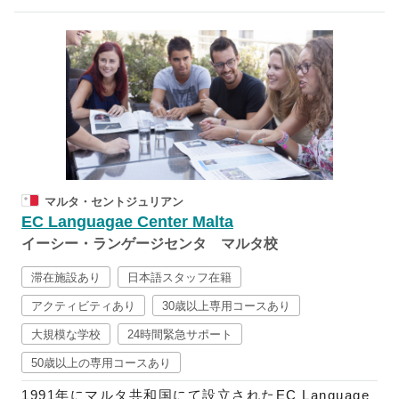
解を深めることを目的としていることから、他の語学
学校のカリキュラムとは異なり、授業は全て選択科目
となっています。
自分の英語レベルに応じて、豊富なプログラムとコー
スの中から、興味のあることや目標、集中して勉強し
たいことものなどを組み合わせて学習スケジュールを
計画することができるので、自分に合ったオーダーメ
イドカリキュラムを通じて、英語力だけでなくその他
マルタ・セントジュリアン
の知識も身に着けられます。
EC Languagae Center Malta
イーシー・ランゲージセンタ マルタ校
各キャンパスには日本人スタッフが常勤しているの
で、カリキュラムを組む際の相談や現地での生活相談
滞在施設あり
日本語スタッフ在籍
など、何か不安なことなどあれば、いつでも日本語で
アクティビティあり
30歳以上専用コースあり
相談することが可能です。
大規模な学校
24時間緊急サポート
また、ILSCでは授業以外でも英語の勉強法や英語に
50歳以上の専用コースあり
触れられるよう、アルバイトやお仕事を探す学生のた
1991年にマルタ共和国にて設立されたEC Language