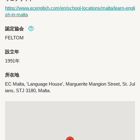
https://www.ecenglish.com/en/school-locations/malta/learn-engli
sh-in-malta
認定協会
FELTOM
設立年
1991年
所在地
EC Malta, 'Language House', Marguerite Mangion Street, St. Jul
ians, STJ 3180, Malta.