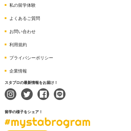
外でも学習の機会を豊富に持てるよう、放
私の留学体験
課後や週末に様々な課外活動を用意してい
ます。
よくあるご質問
また、施設が充実した各学校は、都市の中
お問い合わせ
心など便利な場所に位置しているので、学
習と課外活動を充実させるための環境が用
利用規約
意されています。さらに、生徒のライフス
タイルの希望に応えられるよう、宿泊施設
も複数タイプ揃えています。
プライバシーポリシー
企業情報
スタブロの最新情報をお届け！
留学の様子をシェア！
#mystabrogram