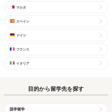
授業のカリキュラムは言語学や教育心理
気があります。さらに、音楽で留学される
学、教育テクノロジーを土台として綿密に
方向けに音楽室(有料)も学校内に完備してい
マルタ
組み立てられており、さらに、コミュニカ
ます。
ティブ・メソッドと呼ばれる実践的なコミ
ュニケーション能力の育成を導入している
スペイン
日本人スタッフが常駐しているので、何か
ため、やみくもにお喋りをするだけの会話
困ったことやビザ関係の相談なども日本語
の授業でもなければ、文法、読解、会話、
で対応が可能です。さらに、学校に併設さ
リスニングと時間を区切って勉強するスタ
ドイツ
れている日本センターで日本語を学ぶドイ
イルではなく、新聞やテレビで取り上げら
ツ人と定期的に交流イベントが開催される
れたトピックを用いて単語や表現を学び、
ので、ドイツ人のお友達も作りやすい環境
フランス
その後実際にロールプレーをするなど、イ
です。
ンプットとアウトプットを繰り返して英語
を学ぶスタイルになります。
イタリア
また、施設が充実した各学校は、都市の中
心など便利な場所に位置しているので、学
習と課外活動を充実させるための環境が用
意されています。さらに、生徒のライフス
目的から留学先を探す
タイルの希望に応えられるよう、宿泊施設
も複数タイプ揃えています。
語学留学