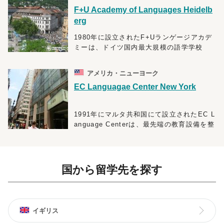
F+U Academy of Languages Heidelb
erg
1980年に設立されたF+Uランゲージアカデ
ミーは、ドイツ国内最大規模の語学学校
で、ドイツ最古の大学を擁する古都ハイデ
ルベルクに本拠を置いています。
アメリカ・ニューヨーク
EC Languagae Center New York
世界100ヶ国から年間約1万人にも上る学生
が集まる学校は、学生のニーズに応えるべ
く、多種多様なコースを用意しており、ド
1991年にマルタ共和国にて設立されたEC L
イツ語圏ではありますが、英語が学べるコ
anguage Centerは、最先端の教育設備を整
ースもあります。さらに、ドイツの大学進
えた人気の高い学校です。現在は、世界5ヶ
学に必要な各種ドイツ語試験の公式試験セ
国18都市に語学学校を構えており、25年以
ンターにもなっている背景から、授業のレ
上に渡り、年間140以上の国から40,000人
ベルは少し高めに設定されているので、大
以上の学生に英語教育を行っているため、
学へ進学を考えている人にはオススメの学
国から留学先を探す
授業を教える教師陣も全員英語教育の資格
校です。また、地元スポーツクラブや音楽
保持者で、各教師の指導を定期的にチェッ
学校など多くの機関の協力の下、サッカ
クするほど、教師の育成にも力を入れてい
ー、ハンドボールなどのチーム斡旋や音楽
ます。
講師の紹介なども行っているので、語学だ
イギリス
けでなく、習い事をしたいという方にも人