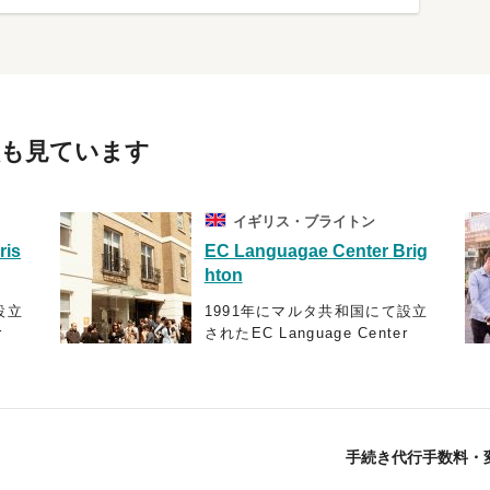
校も見ています
イギリス・ブライトン
ris
EC Languagae Center Brig
hton
設立
1991年にマルタ共和国にて設立
r
されたEC Language Center
えた
は、最先端の教育設備を整えた
は、
人気の高い学校です。現在は、
を
世界5ヶ国18都市に語学学校を
り、
構えており、25年以上に渡り、
エージェント スタブロ
0人
年間140以上の国から40,000人
手続き代行手数料・
って
以上の学生に英語教育を行って
師陣
いるため、授業を教える教師陣