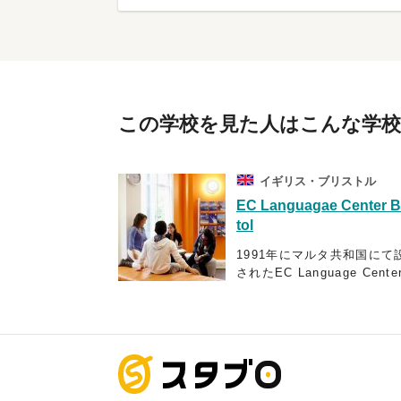
この学校を見た人はこんな学
イギリス・ブリストル
EC Languagae Center B
tol
1991年にマルタ共和国にて
されたEC Language Cente
は、最先端の教育設備を整
人気の高い学校です。現在
世界5ヶ国18都市に語学学校
構えており、25年以上に渡
海外留学
年間140以上の国から40,00
以上の学生に英語教育を行
いるため、授業を教える教