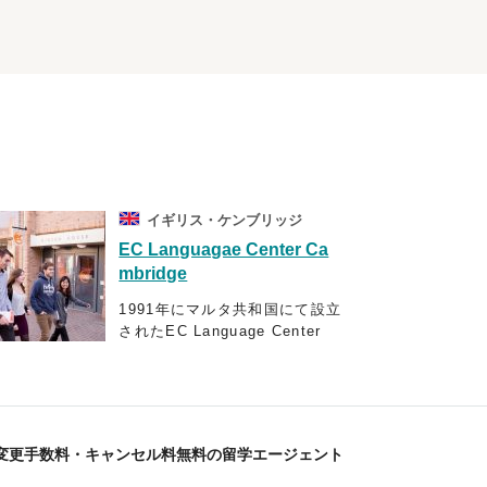
イギリス・ケンブリッジ
EC Languagae Center Ca
mbridge
1991年にマルタ共和国にて設立
されたEC Language Center
は、最先端の教育設備を整えた
人気の高い学校です。現在は、
世界5ヶ国18都市に語学学校を
構えており、25年以上に渡り、
年間140以上の国から40,000人
変更手数料・キャンセル料無料の留学エージェント
以上の学生に英語教育を行って
いるため、授業を教える教師陣