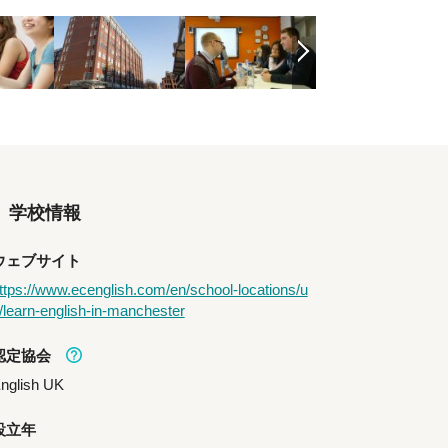
学校情報
ウェブサイト
ttps://www.ecenglish.com/en/school-locations/u
/learn-english-in-manchester
認定協会
nglish UK
設立年