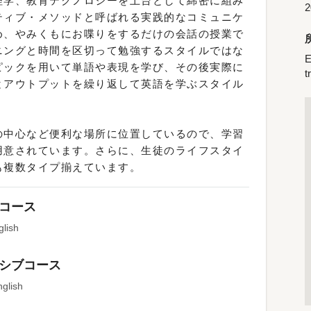
理学、教育テクノロジーを土台として綿密に組み
ティブ・メソッドと呼ばれる実践的なコミュニケ
め、やみくもにお喋りをするだけの会話の授業で
ニングと時間を区切って勉強するスタイルではな
E
ピックを用いて単語や表現を学び、その後実際に
t
とアウトプットを繰り返して英語を学ぶスタイル
の中心など便利な場所に位置しているので、学習
用意されています。さらに、生徒のライフスタイ
も複数タイプ揃えています。
コース
glish
シブコース
nglish