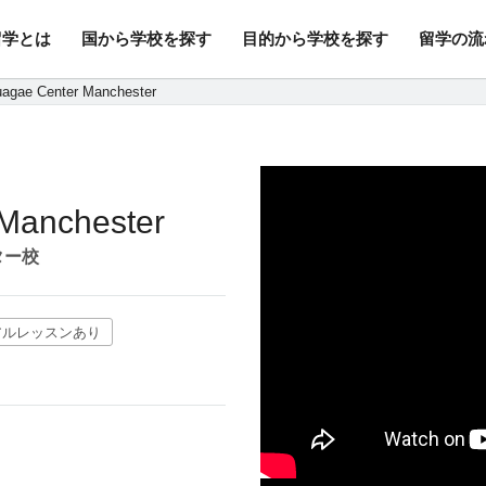
留学とは
国から学校を探す
目的から学校を探す
留学の流
行/変更手数料・キャンセル料無
agae Center Manchester
Manchester
ター校
アルレッスンあり