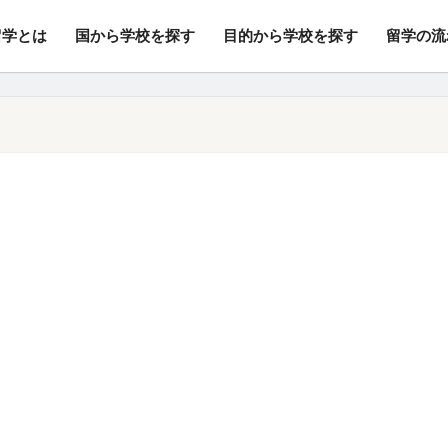
留学とは
国から学校を探す
目的から学校を探す
留学の流
行/変更手数料・キャンセル料無