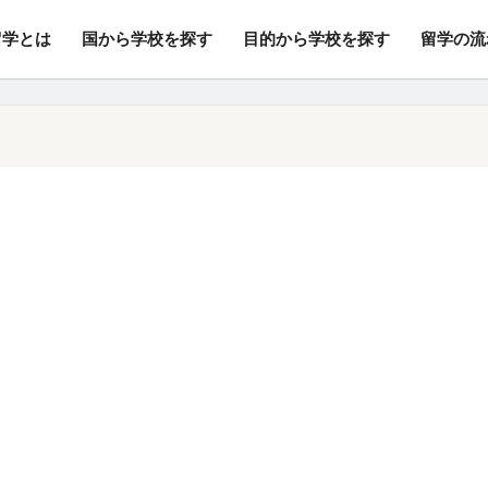
留学とは
国から学校を探す
目的から学校を探す
留学の流
行/変更手数料・キャンセル料無