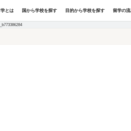
留学とは
国から学校を探す
目的から学校を探す
留学の流
行/変更手数料・キャンセル料無
8_b773386284