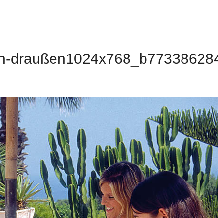
en-draußen1024x768_b77338628