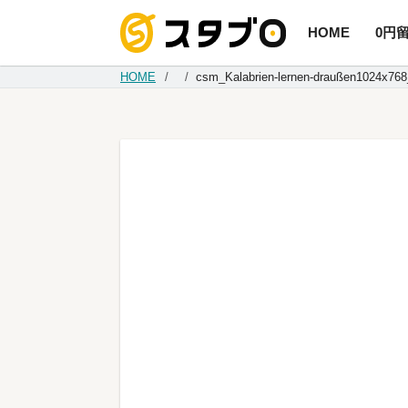
HOME
0円
手続き代
HOME
csm_Kalabrien-lernen-draußen1024x76