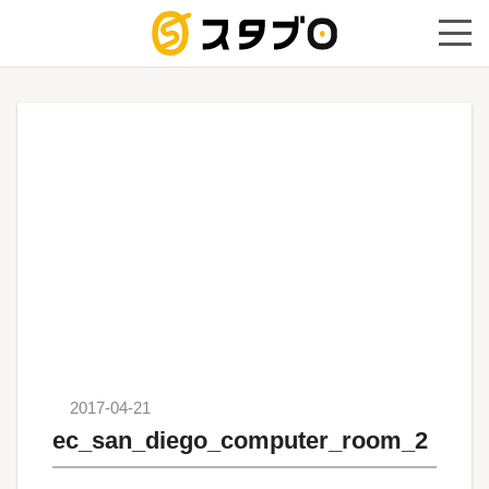
手続き代
2017-04-21
ec_san_diego_computer_room_2