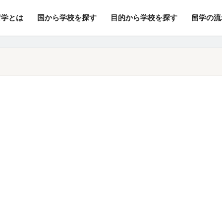
留学とは
国から学校を探す
目的から学校を探す
留学の流
行/変更手数料・キャンセル料無