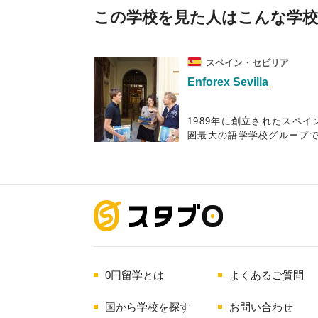
この学校を見た人はこんな学
スペイン・セビリア
Enforex Sevilla
1989年に創立されたスペイ
圏最大の語学学校グループ
現在はスペイン国内に12校
南米10ヶ国に21校の校舎を
しており、毎年世界52ヶ国
3万5千人以上もの学生を受
海外留学
れています。
スペイン語で快適なコミュ
ーションを図り、スペイン
自身の考えを他人に理解し
0円留学とは
よくあるご質問
らえることをゴールとして
エンフォレックスの教育プ
ラムでは、スパ隠語習得に
国から学校を探す
お問い合わせ