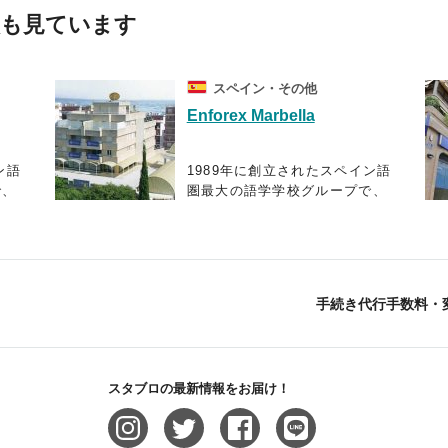
校も見ています
スペイン・その他
Enforex Marbella
ン語
1989年に創立されたスペイン語
で、
圏最大の語学学校グループで、
、中
現在はスペイン国内に12校、中
展開
南米10ヶ国に21校の校舎を展開
から
しており、毎年世界52ヶ国から
け入
3万5千人以上もの学生を受け入
エージェント スタブロ
れています。
手続き代行手数料・
ニケ
スペイン語で快適なコミュニケ
語で
ーションを図り、スペイン語で
ても
自身の考えを他人に理解しても
スタブロの最新情報をお届け！
いる
らえることをゴールとしている
ログ
エンフォレックスの教育プログ
不可
ラムでは、スパ隠語習得に不可