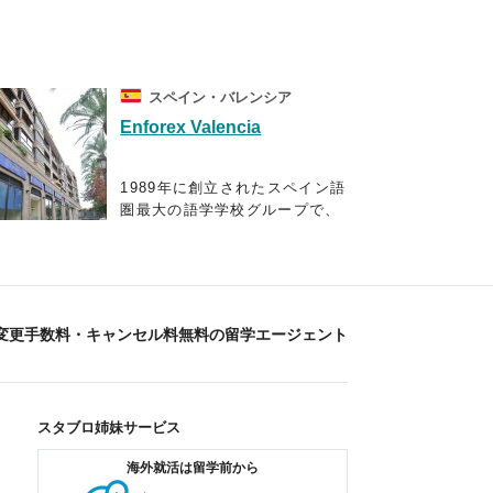
スペイン・バレンシア
Enforex Valencia
1989年に創立されたスペイン語
圏最大の語学学校グループで、
現在はスペイン国内に12校、中
南米10ヶ国に21校の校舎を展開
しており、毎年世界52ヶ国から
3万5千人以上もの学生を受け入
れています。
変更手数料・キャンセル料無料の留学エージェント
スペイン語で快適なコミュニケ
ーションを図り、スペイン語で
自身の考えを他人に理解しても
スタブロ姉妹サービス
らえることをゴールとしている
エンフォレックスの教育プログ
海外就活は留学前から
ラムでは、スパ隠語習得に不可
オルタナジョブ