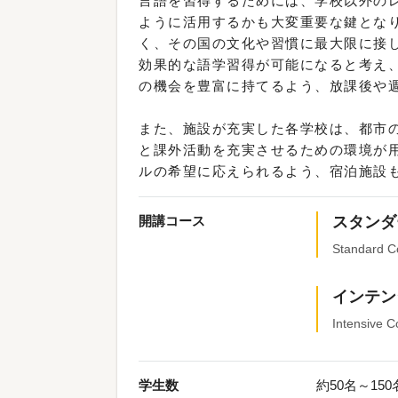
言語を習得するためには、学校以外の
ように活用するかも大変重要な鍵とな
く、その国の文化や習慣に最大限に接
効果的な語学習得が可能になると考え
の機会を豊富に持てるよう、放課後や
また、施設が充実した各学校は、都市
と課外活動を充実させるための環境が
ルの希望に応えられるよう、宿泊施設
開講コース
スタンダ
Standard C
インテン
Intensive C
学生数
約50名～15