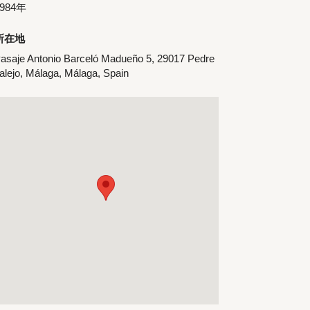
1984年
所在地
asaje Antonio Barceló Madueño 5, 29017 Pedre
alejo, Málaga, Málaga, Spain