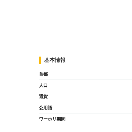
基本情報
首都
人口
通貨
公用語
ワーホリ期間