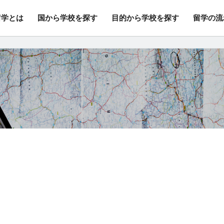
留学とは
国から学校を探す
目的から学校を探す
留学の流
行/変更手数料・キャンセル料無