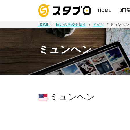
HOME
0円
手続き代
HOME
国から学校を探す
ドイツ
ミュンヘン
ミュンヘン
ミュンヘン